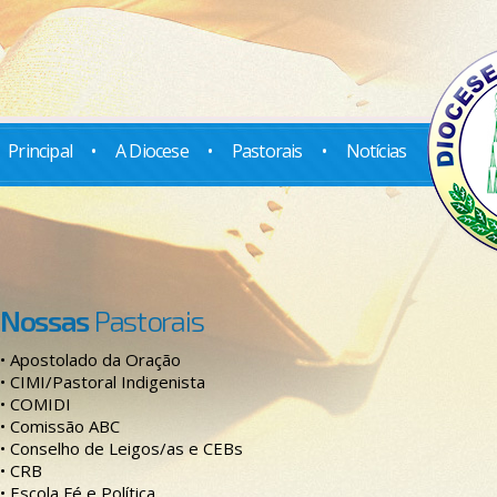
Principal
•
A Diocese
•
Pastorais
•
Notícias
Nossas
Pastorais
• Apostolado da Oração
• CIMI/Pastoral Indigenista
• COMIDI
• Comissão ABC
• Conselho de Leigos/as e CEBs
• CRB
• Escola Fé e Política