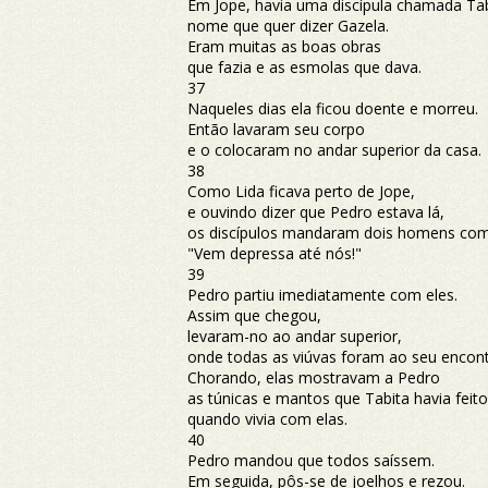
Em Jope, havia uma discípula chamada Tab
nome que quer dizer Gazela.
Eram muitas as boas obras
que fazia e as esmolas que dava.
37
Naqueles dias ela ficou doente e morreu.
Então lavaram seu corpo
e o colocaram no andar superior da casa.
38
Como Lida ficava perto de Jope,
e ouvindo dizer que Pedro estava lá,
os discípulos mandaram dois homens co
"Vem depressa até nós!"
39
Pedro partiu imediatamente com eles.
Assim que chegou,
levaram-no ao andar superior,
onde todas as viúvas foram ao seu encont
Chorando, elas mostravam a Pedro
as túnicas e mantos que Tabita havia feito
quando vivia com elas.
40
Pedro mandou que todos saíssem.
Em seguida, pôs-se de joelhos e rezou.