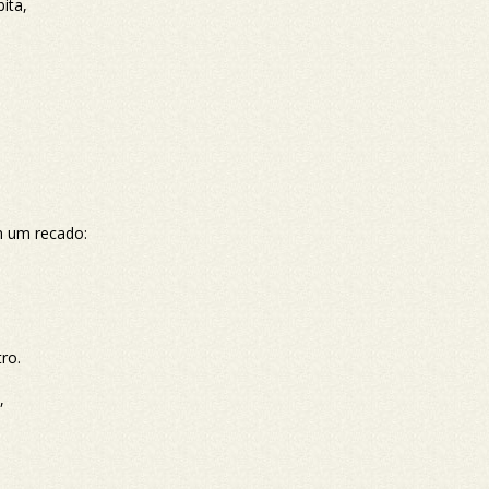
ita,
m um recado:
ro.
,