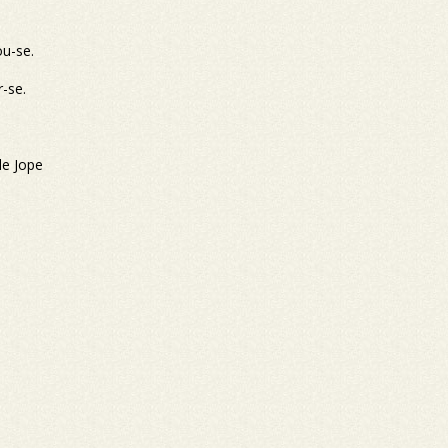
ou-se.
-se.
de Jope