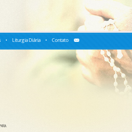
s
•
Liturgia Diária
•
Contato
nto.