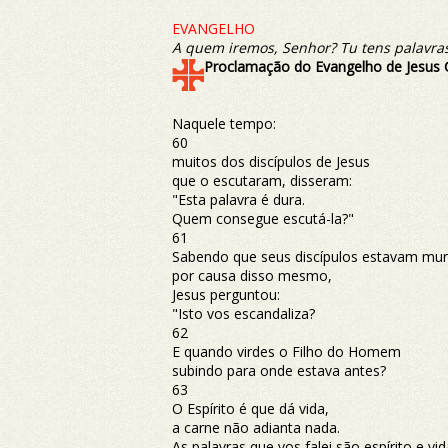
EVANGELHO
A quem iremos, Senhor?
Tu tens palavras
Proclamação do Evangelho de Jesus 
Naquele tempo:
60
muitos dos discípulos de Jesus
que o escutaram, disseram:
"Esta palavra é dura.
Quem consegue escutá-la?"
61
Sabendo que seus discípulos estavam m
por causa disso mesmo,
Jesus perguntou:
"Isto vos escandaliza?
62
E quando virdes o Filho do Homem
subindo para onde estava antes?
63
O Espírito é que dá vida,
a carne não adianta nada.
As palavras que vos falei são espírito e vid