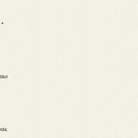
 *
dão!
vida;