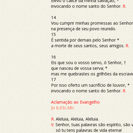
Elevo o cálice da minha salvação, *
invocando o nome santo do Senhor.
R.
14
Vou cumprir minhas promessas ao Senhor
na presença de seu povo reunido.
15
É sentida por demais pelo Senhor *
a morte de seus santos, seus amigos.
R.
16
Eis que sou o vosso servo, ó Senhor, †
que nasceu de vossa serva; *
mas me quebrastes os grilhões da escravi
17
Por isso oferto um sacrifício de louvor, *
invocando o nome santo do Senhor.
R.
Aclamação ao Evangelho
Jo 6,63c.68c
R.
Aleluia, Aleluia, Aleluia.
V.
Senhor, tuas palavras são espírito, são 
só tu tens palavras de vida eterna!