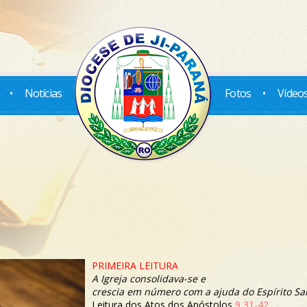
•
Notícias
Fotos
•
Vídeo
PRIMEIRA LEITURA
A Igreja consolidava-se e
crescia em número com a ajuda do Espírito Sa
Leitura dos Atos dos Apóstolos
9,31-42