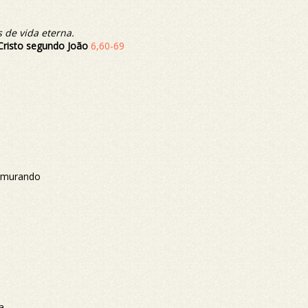
 de vida eterna.
Cristo segundo João
6,60-69
urmurando
a.