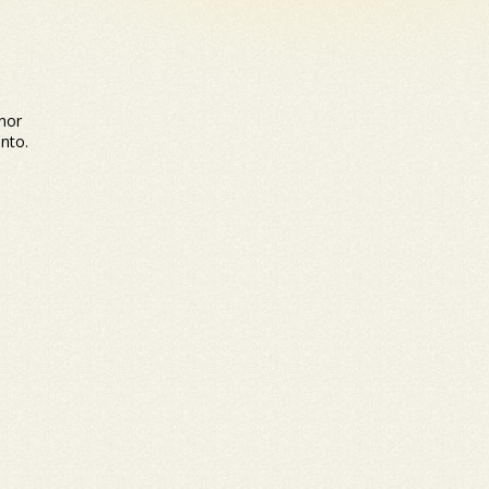
hor
nto.