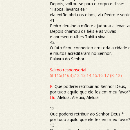
Depois, voltou-se para o corpo e disse:
"Tabita, levanta-te!"
ela então abriu os olhos, viu Pedro e sent
41
Pedro deu-lhe a mão e ajudou-a a levantar
Depois chamou os fiéis e as viúvas
e apresentou-lhes Tabita viva.
42
O fato ficou conhecido em toda a cidade 
e muitos acreditaram no Senhor.
Palavra do Senhor.
Salmo responsorial
Sl 115(116B),12-13.14-15.16-17 (R. 12)
R.
Que poderei retribuir ao Senhor Deus,
por tudo aquilo que ele fez em meu favor?
Ou:
Aleluia, Aleluia, Aleluia.
12
Que poderei retribuir ao Senhor Deus *
por tudo aquilo que ele fez em meu favor?
13