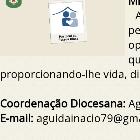
Mi
p
o
q
proporcionando-lhe vida, d
Coordenação Diocesana:
Ag
E-mail:
aguidainacio79@gma