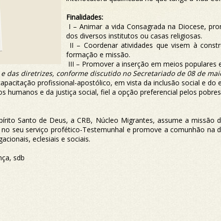
Finalidades:
I – Animar a vida Consagrada na Diocese, 
dos diversos institutos ou casas religiosas.
II – Coordenar atividades que visem à constr
formação e missão.
III – Promover a inserção em meios populares e
 e das diretrizes, conforme discutido no Secretariado de 08 de mai
pacitação profissional-apostólico, em vista da inclusão social e do e
 humanos e da justiça social, fiel a opção preferencial pelos pobres
írito Santo de Deus, a CRB, Núcleo Migrantes, assume a missão d
 no seu serviço profético-Testemunhal e promove a comunhão na di
cionais, eclesiais e sociais.
ça, sdb