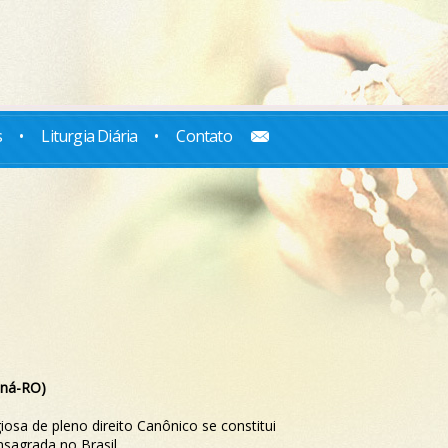
s
•
Liturgia Diária
•
Contato
raná-RO)
osa de pleno direito Canônico se constitui
nsagrada no Brasil.