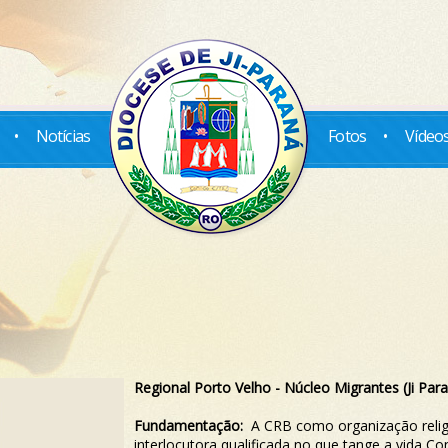
•
Notícias
Fotos
•
Vídeo
Regional Porto Velho -
Núcleo Migrantes (Ji Pa
Fundamentação:
A CRB como organização religi
interlocutora qualificada no que tange a vida Co