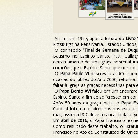
Assim, em 1967, após a leitura do
Livro 
Pittsburgh na Pensilvânia, Estados Unidos
O conhecido
“Final de Semana de Duq
Batismo no Espírito Santo. Patti Gall
derramamento de uma graça sobrenatural
corações, pelo Espírito Santo que nos foi 
O
Papa Paulo VI
descreveu a RCC como 
ocasião do Jubileu do Ano 2000, retomou a
faltar à Igreja as graças necessárias para 
O
Papa Bento XVI
falou em um encontro 
Espírito Santo a fim de se “crescer em co
Após 50 anos da graça inicial, o
Papa Fr
Cardeal foi um dos pioneiros nos estudo
mar, assim a RCC deve alcançar toda a Ig
Em abril de 2016
, o Papa Francisco nome
Como resultado deste trabalho, o Estatut
Francisco no Ato de Constituição do Únic