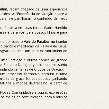
Rahm
, recém-chegado de uma experiência
 Unidos. A
“Experiência de Oração sobre a
daram e partilharam o conteúdo de livros
ica Católica em suas terras. Padre Haroldo
sa é para vós, para vossos filhos e para
ama por todo o
Vale do Paraíba, no interior
ito Santo e meditação da Palavra de Deus.
. Agraciada com um dom extraordinário de
Luzia Santiago e outros nomes de grande
e, Eduardo Dougherty, inicia um ministério
, fundando centenas de Grupos de Oração.
arem um processo formativo comum e uma
corrente de graça foi aos poucos ganhando
atutos e modos de trabalho, a partir de
s Novas Comunidades e outras expressões
com os meios de comunicação, com a música