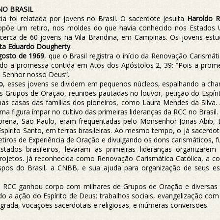
NO BRASIL
a foi relatada por jovens no Brasil. O sacerdote jesuíta
Haroldo 
propõe um retiro, nos moldes do que havia conhecido nos Estados
cerca de 60 jovens na Vila Brandina, em Campinas. Os jovens estu
sta Eduardo Dougherty
.
gosto de 1969
, que o Brasil registra o início da Renovação Carismát
o a promessa contida em Atos dos Apóstolos 2, 39: “Pois a promes
o Senhor nosso Deus”.
o
, esses jovens se dividem em pequenos núcleos, espalhando a ch
s Grupos de Oração, reuniões pautadas no louvor, petição do Espír
nas casas das famílias dos pioneiros, como Laura Mendes da Silva
ma figura ímpar no cultivo das primeiras lideranças da RCC no Brasil.
orena, São Paulo, eram frequentadas pelo Monsenhor Jonas Abib, 
Espírito Santo, em terras brasileiras. Ao mesmo tempo, o já sacerdot
 retiros de Experiência de Oração e divulgando os dons carismáticos
 Estados brasileiros, levaram as primeiras lideranças organiz
projetos. Já reconhecida como Renovação Carismática Católica, a 
spos do Brasil, a CNBB, e sua ajuda para organização de seus est
, a RCC ganhou corpo com milhares de Grupos de Oração e diversa
do a ação do Espírito de Deus: trabalhos sociais, evangelização 
sagrada, vocações sacerdotais e religiosas, e inúmeras conversões.