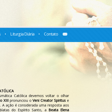
s
•
Liturgia Diária
•
Contato
ATÓLICA
smática Católica devemos voltar o olhar
 XIII
pronunciou o
Veni Creator Spiritus
e
o. A ação é considerada uma resposta aos
latas do Espírito Santo, a
Beata Elena