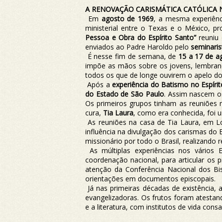
A RENOVAÇÃO CARISMÁTICA CATÓLICA 
Em
agosto de 1969
, a mesma experiênci
ministerial entre o Texas e o México, 
Pessoa e Obra do Espírito Santo”
reuniu 
enviados ao Padre Haroldo pelo
seminari
É nesse fim de semana, de
15 a 17 de a
impõe as mãos sobre os jovens, lembrand
todos os que de longe ouvirem o apelo d
Após a
experiência do Batismo no Espírit
do Estado de São Paulo
. Assim nascem o
Os primeiros grupos tinham as reuniões 
cura,
Tia Laura
, como era conhecida, foi u
As reuniões na casa de Tia Laura, em L
influência na divulgação dos carismas do 
missionário por todo o Brasil, realizando
As múltiplas experiências nos vários
coordenação nacional, para articular os 
atenção da Conferência Nacional dos Bi
orientações em documentos episcopais.
Já nas primeiras décadas de existência
evangelizadoras. Os frutos foram atestan
e a literatura, com institutos de vida con