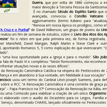
Guerra
, que por volta de 1886 começou a esc
maior devoção à Terceira Pessoa da Santíssima
É no chamado
Século do Espírito Santo
que o 
avançada, convocou o
Concílio Vaticano I
aggiornamento (termo italiano para “atuali
“Renova em nossa época os prodígios, como e
“
A Cruz e o Punhal
”
de David Wilkerson, um grupo de jovens da
Uni
, realiza um fim de semana de estudos, sobre o
Livro dos Atos dos A
uesne
” foi o retiro em que pela primeira vez, de forma registrada,
agher Mansfield, David Mangan, Ralph Martin e Steve Clark e ou
, apontando Romanos 5, 5 como explicação do que vivenciaram: 
dado”.
“uma boa oportunidade para a Igreja e para o mundo”.
São João
 fala de Paulo VI e completou: “Neste florescimento, ela reconhece 
enfrentar situações novas e às vezes difíceis”.
da Renovação Carismática Católica na véspera do Pentecostes de 
nfiança e em abandono à Sua vontade, em fidelidade à sua vocação”.
ancisco
usou um termo do Cardeal Léon-Joseph Suenens, para defi
s sobre a RCC. “A Renovação Carismática é uma corrente de graça p
reja” – Papa Francisco na 37ª Convocação da Renovação na Itália, e
ou uma Comissão para viabilizar a criação de um único
Organismo 
o elaborado com o auxílio do Dicastério para os Leigos, Família 
o Serviço, denominado CHARIS, lançado oficialmente no Pentecostes