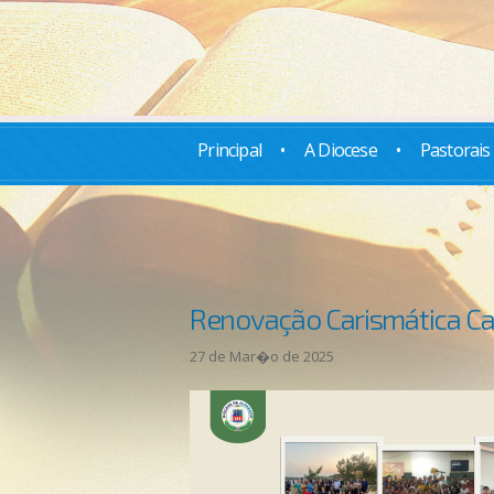
Principal
•
A Diocese
•
Pastorais
Renovação Carismática Cat
27 de Mar�o de 2025