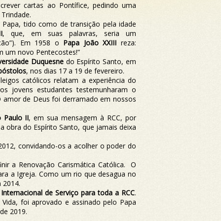
rever cartas ao Pontífice, pedindo uma
 Trindade.
Papa, tido como de transição pela idade
I
, que, em suas palavras, seria um
zação”). Em 1958 o
Papa João XXIII
reza:
m um novo Pentecostes!”
versidade Duquesne
do Espírito Santo, em
póstolos
, nos dias 17 a 19 de fevereiro.
 leigos católicos relatam a experiência do
tros jovens estudantes testemunharam o
“O amor de Deus foi derramado em nossos
 Paulo II
, em sua mensagem à RCC, por
a obra do Espírito Santo, que jamais deixa
2012, convidando-os a acolher o poder do
nir a Renovação Carismática Católica.
O
ara a Igreja. Como um rio que desagua no
m 2014.
Internacional de Serviço para toda a RCC
.
e Vida, foi aprovado e assinado pelo Papa
 de 2019.