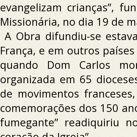
evangelizam crianças”, fu
Missionária, no dia 19 de m
A Obra difundiu-se estav
França, e em outros paíse
quando Dom Carlos morr
organizada em 65 diocese
de movimentos franceses,
comemorações dos 150 ano
fumegante” readiquiriu n
coração da Igreja”.