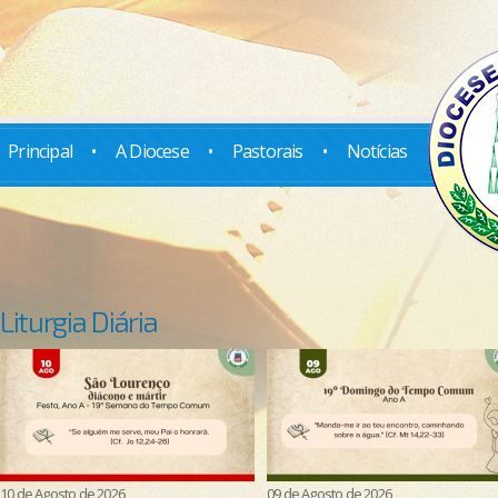
Principal
•
A Diocese
•
Pastorais
•
Notícias
Liturgia Diária
10 de Agosto de 2026
09 de Agosto de 2026