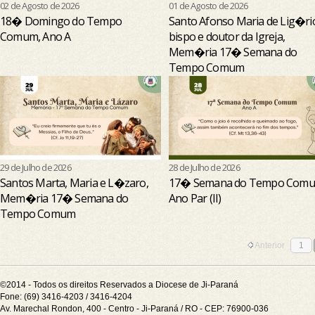
02 de Agosto de 2026
01 de Agosto de 2026
18� Domingo do Tempo
Santo Afonso Maria de Lig�ri
Comum, Ano A
bispo e doutor da Igreja,
Mem�ria 17� Semana do
Tempo Comum
29 de Julho de 2026
28 de Julho de 2026
Santos Marta, Maria e L�zaro,
17� Semana do Tempo Comu
Mem�ria 17� Semana do
Ano Par (II)
Tempo Comum
Anterior
1
©2014 - Todos os direitos Reservados a Diocese de Ji-Paraná
Fone: (69) 3416-4203 / 3416-4204
Av. Marechal Rondon, 400 - Centro - Ji-Paraná / RO - CEP: 76900-036