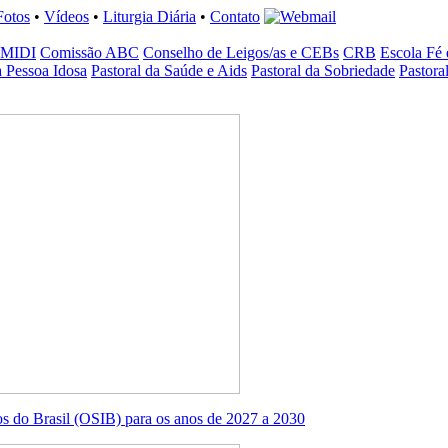
Fotos
•
Vídeos
•
Liturgia Diária
•
Contato
MIDI
Comissão ABC
Conselho de Leigos/as e CEBs
CRB
Escola Fé 
a Pessoa Idosa
Pastoral da Saúde e Aids
Pastoral da Sobriedade
Pastora
os do Brasil (OSIB) para os anos de 2027 a 2030