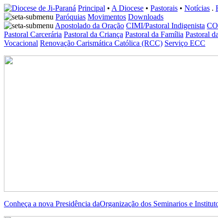
Principal
•
A Diocese
•
Pastorais
•
Notícias
.
Paróquias
Movimentos
Downloads
Apostolado da Oração
CIMI/Pastoral Indigenista
CO
Pastoral Carcerária
Pastoral da Criança
Pastoral da Família
Pastoral d
Vocacional
Renovação Carismática Católica (RCC)
Serviço ECC
Conheça a nova Presidência daOrganização dos Seminarios e Institut