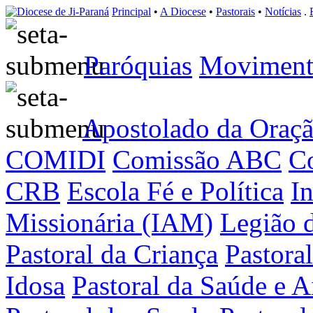
Principal
•
A Diocese
•
Pastorais
•
Notícias
.
Paróquias
Moviment
Apostolado da Oraç
COMIDI
Comissão ABC
Co
CRB
Escola Fé e Política
I
Missionária (IAM)
Legião 
Pastoral da Criança
Pastora
Idosa
Pastoral da Saúde e A