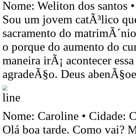
Nome: Weliton dos santos 
Sou um jovem catÃ³lico que
sacramento do matrimÃ´nio e
o porque do aumento do cur
maneira irÃ¡ acontecer ess
agradeÃ§o. Deus abenÃ§oe
Nome: Caroline • Cidade: C
Olá boa tarde. Como vai? 