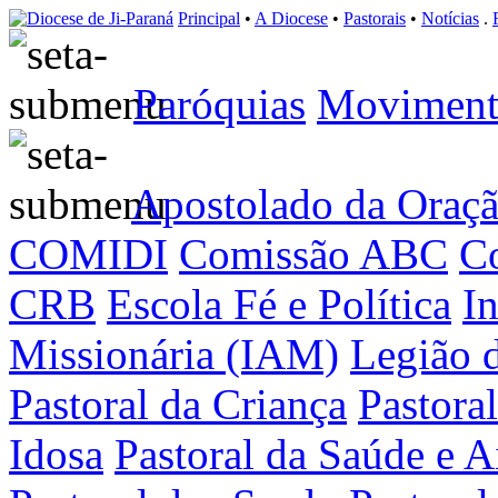
Principal
•
A Diocese
•
Pastorais
•
Notícias
.
Paróquias
Moviment
Apostolado da Oraç
COMIDI
Comissão ABC
Co
CRB
Escola Fé e Política
I
Missionária (IAM)
Legião 
Pastoral da Criança
Pastora
Idosa
Pastoral da Saúde e A