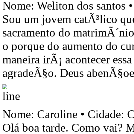
Nome: Weliton dos santos 
Sou um jovem catÃ³lico que
sacramento do matrimÃ´nio e
o porque do aumento do cur
maneira irÃ¡ acontecer ess
agradeÃ§o. Deus abenÃ§oe
Nome: Caroline • Cidade: C
Olá boa tarde. Como vai? 